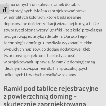
różnorodnych i unikalnych ramek do tablic
rejestracyjnych. Można zaprojektować ramki
Toggle Font size
w jednolitych kolorach, które będą idealnie
dopasowane do identyfikacji wizualnej firmy, a także
stworzyć złożone wzory i grafiki – te z kolei przyciągną
uwagę swoją estetyką i detalem. Oprócz tego
technologia domingu umożliwia wykonanie lekko
wypukłych napisów, co dodaje dodatkowej głębi
tworzonym projektom. Ta elastyczność
w projektowaniu sprawia, że ramki z domingiem są
idealnym rozwiązaniem dla firm poszukujących
unikalnych i trwałych nośników reklamy.
Ramki pod tablice rejestracyjne
z powierzchnią doming –
skutecznie zaprojektowana