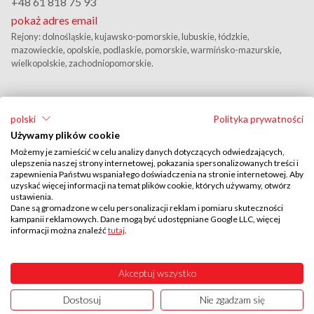
+48 61 818 75 93
pokaż adres email
Rejony: dolnośląskie, kujawsko-pomorskie, lubuskie, łódzkie,
mazowieckie, opolskie, podlaskie, pomorskie, warmińsko-mazurskie,
wielkopolskie, zachodniopomorskie.
polski
Polityka prywatności
Używamy plików cookie
Możemy je zamieścić w celu analizy danych dotyczących odwiedzających,
ulepszenia naszej strony internetowej, pokazania spersonalizowanych treści i
zapewnienia Państwu wspaniałego doświadczenia na stronie internetowej. Aby
uzyskać więcej informacji na temat plików cookie, których używamy, otwórz
Przedstawiciel Handlowy
ustawienia.
Wojciech Zbela
Dane są gromadzone w celu personalizacji reklam i pomiaru skuteczności
kampanii reklamowych. Dane mogą być udostępniane Google LLC, więcej
+48 606 283 461
informacji można znaleźć
tutaj
.
pokaż adres email
Rejony: śląskie, małopolskie, podkarpackie, lubelskie, świętokrzyskie.
Akceptuj wszystko
Dostosuj
Nie zgadzam się
UTAL © 2026
ISO 9001:2015
ISO 27001:2022
Created by
B-MIND