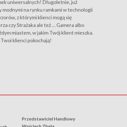
ek uniwersalnych! Długoletnie, już
my modnymi na rynku ramkami w technologii
zorów, z którymi klienci mogą się
rza czy Strażaka ale też … Gamera albo
dym miastem, w jakim Twój klient mieszka.
 Twoi klienci pokochają!
Przedstawiciel Handlowy
Wojciech Zbela
nych