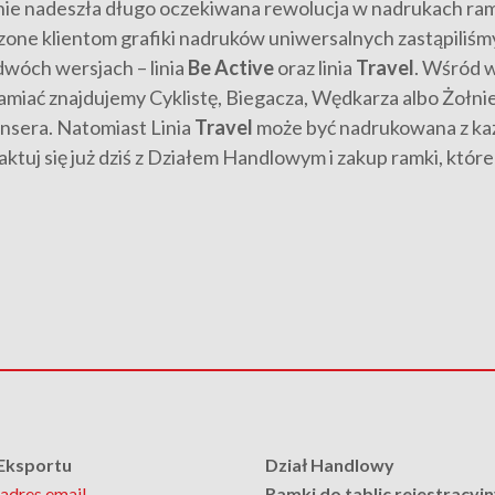
ie nadeszła długo oczekiwana rewolucja w nadrukach ram
zone klientom grafiki nadruków uniwersalnych zastąpiliś
dwóch wersjach – linia
Be Active
oraz linia
Travel
. Wśród w
amiać znajdujemy Cyklistę, Biegacza, Wędkarza albo Żołnie
ansera. Natomiast Linia
Travel
może być nadrukowana z każ
aktuj się już dziś z Działem Handlowym i zakup ramki, które
 Eksportu
Dział Handlowy
adres email
Ramki do tablic rejestracyj