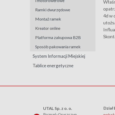
i motorowerowe
Właśn
opatr
Ramki dwurzędowe
4d w 
Montaż ramek
utożs
Kreator online
Influ
Skont
Platforma zakupowa B2B
Sposób pakowania ramek
System Informacji Miejskiej
Tablice energetyczne
Dział
UTAL Sp. z o. o.
Poznań-Gruszczyn
pokaż 