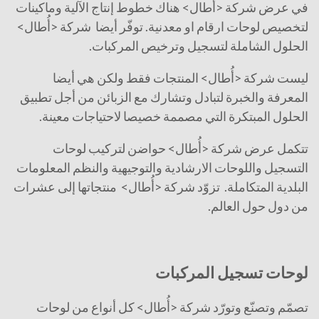
في عرض شركة <أُطال> هناك خطوط إنتاج الآلية وماكينات
لتخصيص لوحات ارقام او معدنية. توفّر أيضا شركة <أُطال>
الحلول الشاملة لتسجيل وترخيص المركبات.
ليست شركة <أُطال> المنتجات فقط ولكن هي أيضا
المعرفة والخبرة لتبادل وتشارك مع الزبائن من أجل تطبيق
الحلول المبتكرة التي مصممة خصيصا لاحتياجات معينة.
تتكمل عرض شركة <أُطال> حواضن لتركيب لوحات
التسجيل واللوحات الارشادية والتوجيهية والنظم المعلومات
البلدية المتكاملة. تزوّد شركة <أُطال> منتجاتها إلى عشرات
من دول حول العالم.
لوحات تسجيل المركبات
تصمّم وتصنّع وتورّد شركة <أُطال> كل أنواع من لوحات