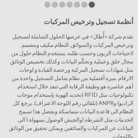
أنظمة تسجيل وترخيص المركبات
تقدم شركة <أُطال> في عرضها الحلول الشاملة لتسجيل
وترخيص المركبات والسوائق. النظام مكيف ومصمم
لاحتياجات الزبون وحسب طلبه. يستخدم النظام حلول من
مجال خلق وعملية وتحكّم البيانات وكذلك تخصيص الوثائق
مثل شهادات تسجيل المركبة ورخصة القيادة و لوحات
الارقام. ميزة أفضلية من نظام شامل التسجيل واحدة من
أهم عناصره هو وظيفة الرقابة التي تنفذ خلال استخدام
تكنولوجيات مثل RFID (تحديد الهوية بإستخدام موجات
الراديو) وANPR (تلقائي رقم اللوحة الاعتراف). يرجع كل
النظام الى قاعدة البيانات متماسكة وبفضل هذا تسمح
الخدمات مثل الشرطة اوالجيش الوصول بسهولة ا الى
البيانات عن المركبات والسائقين ويمكن تحقيق من الوثائق
واللوحات.