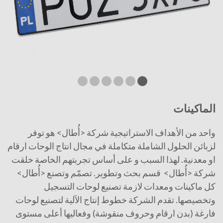
الماكينات
واحد من الأهداف الاستراتيجية شركة <أُطال> هو توفر
لزبائن الحلول الشاملة متكاملة في مجال انتاج الوحات ارقام
او معدنية. لهذا السبب و على أساس تجربتهم الخاصة خلقت
شركة <أُطال> قسم بحث وتطوير. تصمّم وتصنع <أُطال>
كل ماكينات ومعدات لازمة تصنيع لوحات التسجيل
وتخصيصها. تقدم الشركة خطوط إنتاج الآلية لتصنيع لوحات
فارغة (بدن ارقام وحروف منقوشة) وفعاليها أعلى مستوى