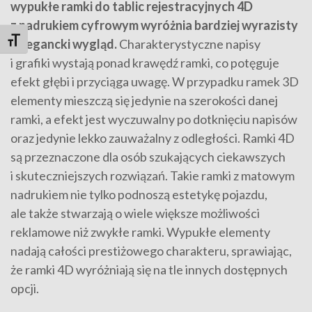
wypukłe ramki do tablic rejestracyjnych 4D
z nadrukiem cyfrowym wyróżnia bardziej wyrazisty
Toggle Font size
i elegancki wygląd.
Charakterystyczne napisy
i grafiki wystają ponad krawędź ramki, co potęguje
efekt głębi i przyciąga uwagę. W przypadku ramek 3D
elementy mieszczą się jedynie na szerokości danej
ramki, a efekt jest wyczuwalny po dotknięciu napisów
oraz jedynie lekko zauważalny z odległości. Ramki 4D
są przeznaczone dla osób szukających ciekawszych
i skuteczniejszych rozwiązań. Takie ramki z matowym
nadrukiem nie tylko podnoszą estetykę pojazdu,
ale także stwarzają o wiele większe możliwości
reklamowe niż zwykłe ramki. Wypukłe elementy
nadają całości prestiżowego charakteru, sprawiając,
że ramki 4D wyróżniają się na tle innych dostępnych
opcji.