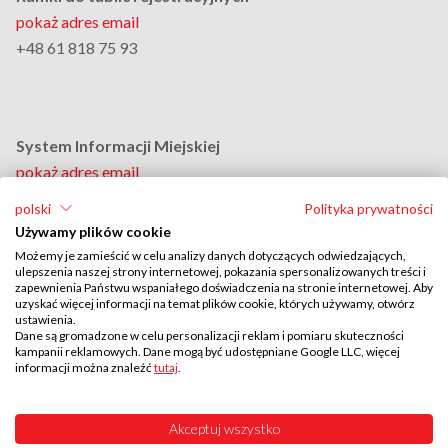
pokaż adres email
+48 61 818 75 93
System Informacji Miejskiej
pokaż adres email
+48 61 818 75 94
polski
Polityka prywatności
Dział Personalny
Używamy plików cookie
pokaż adres email
Możemy je zamieścić w celu analizy danych dotyczących odwiedzających,
ulepszenia naszej strony internetowej, pokazania spersonalizowanych treści i
+48 61 818 75 88
zapewnienia Państwu wspaniałego doświadczenia na stronie internetowej. Aby
Adres do doręczeń elektronicznych:
uzyskać więcej informacji na temat plików cookie, których używamy, otwórz
ustawienia.
AE:PL-46081-20925-AEABE-27
Dane są gromadzone w celu personalizacji reklam i pomiaru skuteczności
kampanii reklamowych. Dane mogą być udostępniane Google LLC, więcej
informacji można znaleźć
tutaj
.
Akceptuj wszystko