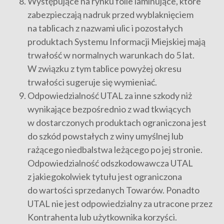
Występujące na rynku folie laminujące, które
zabezpieczają nadruk przed wyblaknięciem
na tablicach z nazwami ulic i pozostałych
produktach Systemu Informacji Miejskiej mają
trwałość w normalnych warunkach do 5 lat.
W związku z tym tablice powyżej okresu
trwałości sugeruje się wymieniać.
Odpowiedzialność UTAL za inne szkody niż
wynikające bezpośrednio z wad tkwiących
w dostarczonych produktach ograniczona jest
do szkód powstałych z winy umyślnej lub
rażącego niedbalstwa leżącego po jej stronie.
Odpowiedzialność odszkodowawcza UTAL
z jakiegokolwiek tytułu jest ograniczona
do wartości sprzedanych Towarów. Ponadto
UTAL nie jest odpowiedzialny za utracone przez
Kontrahenta lub użytkownika korzyści.