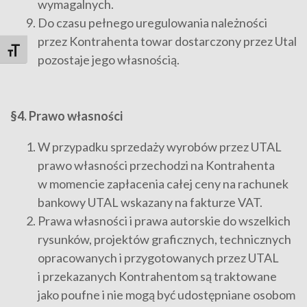
wymagalnych.
Do czasu pełnego uregulowania należności
przez Kontrahenta towar dostarczony przez Utal
Toggle Font size
pozostaje jego własnością.
§4. Prawo własności
W przypadku sprzedaży wyrobów przez UTAL
prawo własności przechodzi na Kontrahenta
w momencie zapłacenia całej ceny na rachunek
bankowy UTAL wskazany na fakturze VAT.
Prawa własności i prawa autorskie do wszelkich
rysunków, projektów graficznych, technicznych
opracowanych i przygotowanych przez UTAL
i przekazanych Kontrahentom są traktowane
jako poufne i nie mogą być udostępniane osobom