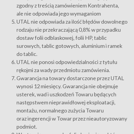
zgodny z treścią zamówieniem Kontrahenta,
ale nie odpowiada jego wymaganiom
UTAL nie odpowiada za ilość błędów dowolnego
rodzaju nie przekraczającą 0,8% w przypadku
dostaw folii odblaskowej, folii HP, tablic
surowych, tablic gotowych, aluminium i ramek
do tablic.
UTAL nie ponosi odpowiedzialności z tytułu
rękojmi za wady przedmiotu zamówienia.
Gwarancja na towary dostarczone przez UTAL
wynosi 12 miesięcy. Gwarancja nie obejmuje
usterek, wad i uszkodzeń Towaru będących
następstwem nieprawidłowej eksploatacji,
montażu, normalnego zużycia Towaru
oraz ingerencji w Towar przez nieautoryzowany
podmiot.