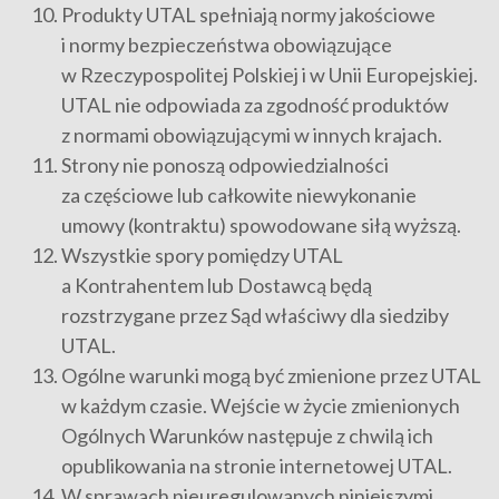
Produkty UTAL spełniają normy jakościowe
i normy bezpieczeństwa obowiązujące
w Rzeczypospolitej Polskiej i w Unii Europejskiej.
UTAL nie odpowiada za zgodność produktów
z normami obowiązującymi w innych krajach.
Strony nie ponoszą odpowiedzialności
za częściowe lub całkowite niewykonanie
umowy (kontraktu) spowodowane siłą wyższą.
Wszystkie spory pomiędzy UTAL
a Kontrahentem lub Dostawcą będą
rozstrzygane przez Sąd właściwy dla siedziby
UTAL.
Ogólne warunki mogą być zmienione przez UTAL
w każdym czasie. Wejście w życie zmienionych
Ogólnych Warunków następuje z chwilą ich
opublikowania na stronie internetowej UTAL.
W sprawach nieuregulowanych niniejszymi