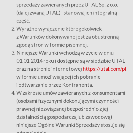
sprzedaży zawieranych przez UTAL Sp. z o.o.
(dalej zwaną UTAL) i stanowią ich integralną
część.
Wyraźne wyłączenie któregokolwiek
z Warunków dokonywane jest za obustronną
zgodą stron w formie pisemnej.
Niniejsze Warunki wchodzą w życie w dniu
01.01.2014 roku i dostępne są w siedzibie UTAL
oraz na stronie internetowej
https://utal.com/pl
w formie umożliwiającej ich pobranie
i odtwarzanie przez Kontrahenta.
W zakresie umów zawieranych z konsumentami
(osobami fizycznymi dokonującymi czynności
prawnej niezwiązanej bezpośrednio z jej
działalnością gospodarczą lub zawodową)
niniejsze Ogólne Warunki Sprzedaży stosuje się
odpowiednio.