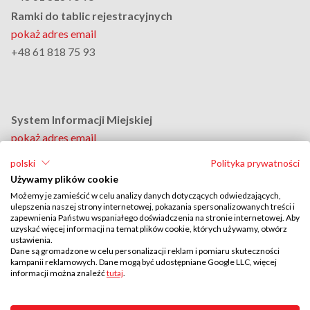
Ramki do tablic rejestracyjnych
pokaż adres email
+48 61 818 75 93
System Informacji Miejskiej
pokaż adres email
+48 61 818 75 94
polski
Polityka prywatności
Dział Personalny
Używamy plików cookie
pokaż adres email
Możemy je zamieścić w celu analizy danych dotyczących odwiedzających,
ulepszenia naszej strony internetowej, pokazania spersonalizowanych treści i
+48 61 818 75 88
zapewnienia Państwu wspaniałego doświadczenia na stronie internetowej. Aby
Adres do doręczeń elektronicznych:
uzyskać więcej informacji na temat plików cookie, których używamy, otwórz
ustawienia.
AE:PL-46081-20925-AEABE-27
Dane są gromadzone w celu personalizacji reklam i pomiaru skuteczności
kampanii reklamowych. Dane mogą być udostępniane Google LLC, więcej
informacji można znaleźć
tutaj
.