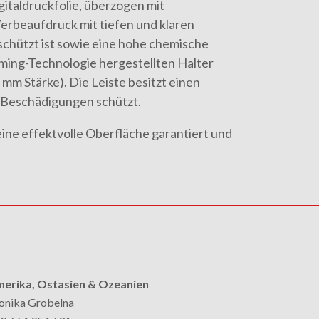
gitaldruckfolie, überzogen mit
erbeaufdruck mit tiefen und klaren
schützt ist sowie eine hohe chemische
oming-Technologie hergestellten Halter
 mm Stärke). Die Leiste besitzt einen
r Beschädigungen schützt.
eine effektvolle Oberfläche garantiert und
erika, Ostasien & Ozeanien
nika Grobelna