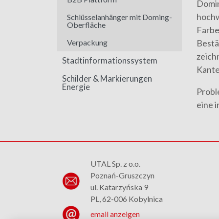
Domin
hochw
Schlüsselanhänger mit Doming-
Oberfläche
Farbe
Verpackung
Bestä
zeich
Stadtinformationssystem
Kante
Schilder & Markierungen
Energie
Probl
eine 
UTAL Sp. z o.o.
Poznań-Gruszczyn
ul. Katarzyńska 9
PL, 62-006 Kobylnica
email anzeigen