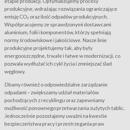
etapie produkcji. Optymalizujemy procesy
produkcyjne, wdrażając rozwiązania ograniczające
emisję CO₂ oraz ilość odpadów produkcyjnych.
Współpracujemy ze sprawdzonymi dostawcami
aluminium, folii i komponentów, którzy spełniają
normy środowiskowe i jakościowe. Nasze linie
produkcyjne projektujemy tak, aby były
energooszczędne, trwałe i łatwe w modernizacji, co
pozwala wydłużać ich cykl życia i zmniejszać ślad
węglowy.
Dbamy również o odpowiedzialne zarządzanie
odpadami – zwiększamy udział materiałów
pochodzących z recyklingu oraz zapewniamy
możliwość ponownego przetwarzania zużytych tablic.
Jednocześnie pozostajemy uważni na kwestie
bezpieczeństwa pracy i przestrzegania praw