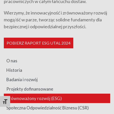
pracowniczych w całym łańcuchu dostaw.
Wierzymy, że innowacyjność i zrównoważony rozwój
mogą iść w parze, tworząc solidne fundamenty dla
bezpiecznej i odpowiedzialnej przyszłości.
POBIERZ RAPORT ESG UTAL 2024
O nas
Historia
Badania i rozwój
Projekty dofinansowane
Zrównoważony rozwój (ESG)
Toggle Font size
Społeczna Odpowiedzialność Biznesu (CSR)