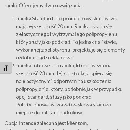
ramki. Oferujemy dwa rozwiązania:
Ramka Standard – to produkt o wąskiej listwie
mającej szerokość 20 mm. Ramka składa się
z elastycznego i wytrzymałego polipropylenu,
który służy jako podkład. To jednak na listwie,
wykonanej z polistyrenu, projektuje się elementy
ozdobne bądź reklamowe.
Ramka Intense – to ramka, której listwa ma
Toggle Font size
szerokość 23 mm. Jej konstrukcja opiera się
na elastycznym i odpornym na uszkodzenia
polipropylenie, który, podobnie jak w przypadku
opcji Standard, służy jako podkład.
Polistyrenowa listwa zatrzaskowa stanowi
miejsce do aplikacji nadruków.
Opcja Intense zalecana jest klientom,