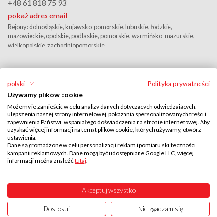
+48 61 818 75 93
pokaż adres email
Rejony: dolnośląskie, kujawsko-pomorskie, lubuskie, łódzkie,
mazowieckie, opolskie, podlaskie, pomorskie, warmińsko-mazurskie,
wielkopolskie, zachodniopomorskie.
polski
Polityka prywatności
Używamy plików cookie
Możemy je zamieścić w celu analizy danych dotyczących odwiedzających,
ulepszenia naszej strony internetowej, pokazania spersonalizowanych treści i
zapewnienia Państwu wspaniałego doświadczenia na stronie internetowej. Aby
Przedstawiciel Handlowy
uzyskać więcej informacji na temat plików cookie, których używamy, otwórz
ustawienia.
Wojciech Zbela
Dane są gromadzone w celu personalizacji reklam i pomiaru skuteczności
kampanii reklamowych. Dane mogą być udostępniane Google LLC, więcej
+48 606 283 461
informacji można znaleźć
tutaj
.
pokaż adres email
Rejony: śląskie, małopolskie, podkarpackie, lubelskie, świętokrzyskie.
Akceptuj wszystko
Dostosuj
Nie zgadzam się
UTAL © 2026
ISO 9001:2015
ISO 27001:2022