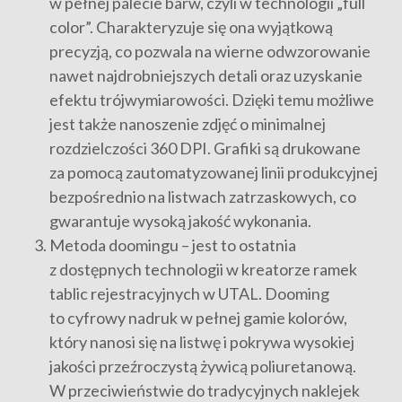
w pełnej palecie barw, czyli w technologii „full
color”. Charakteryzuje się ona wyjątkową
precyzją, co pozwala na wierne odwzorowanie
nawet najdrobniejszych detali oraz uzyskanie
efektu trójwymiarowości. Dzięki temu możliwe
jest także nanoszenie zdjęć o minimalnej
rozdzielczości 360 DPI. Grafiki są drukowane
za pomocą zautomatyzowanej linii produkcyjnej
bezpośrednio na listwach zatrzaskowych, co
gwarantuje wysoką jakość wykonania.
Metoda doomingu – jest to ostatnia
z dostępnych technologii w kreatorze ramek
tablic rejestracyjnych w UTAL. Dooming
to cyfrowy nadruk w pełnej gamie kolorów,
który nanosi się na listwę i pokrywa wysokiej
jakości przeźroczystą żywicą poliuretanową.
W przeciwieństwie do tradycyjnych naklejek