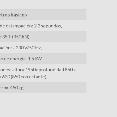
tros básicos
de estampación: 2,2 segundos,
: 35 T (350 kN),
ación: ~230 V/50 Hz,
 de energía: 1,5 kW,
ones: altura 1950x profundidad 850 x
 620 (850 con estante),
prox. 450 kg.