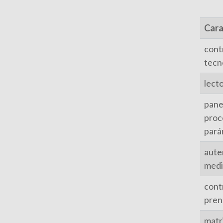
Cara
cont
tecn
lect
panel
proc
pará
aute
medi
cont
pren
matr