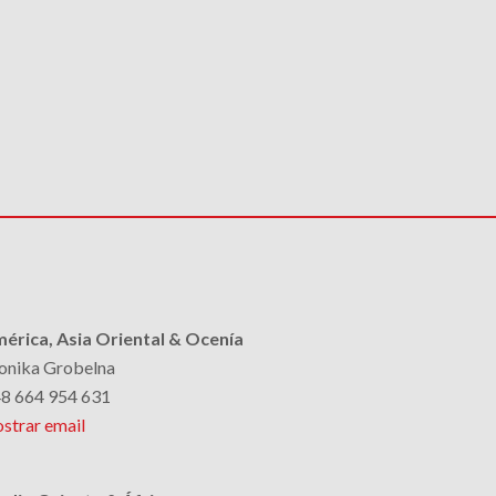
érica, Asia Oriental & Ocenía
nika Grobelna
8 664 954 631
strar email