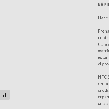
RÁPI
Hace 
Prens
contr
trans
matríc
estam
el pr
NFC S
reque
produ
Alternar tamaño de letra
organ
un si