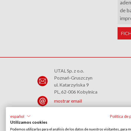
adem
de ba
impre
FIC
UTAL Sp. z o.o.
Poznań-Gruszczyn
ul. Katarzyńska 9
PL, 62-006 Kobylnica
mostrar email
+48 (61) 817 37 02
español
Política de 
Utilizamos cookies
Podemos utilizarlas para el análisis de los datos de nuestros visitantes, para 