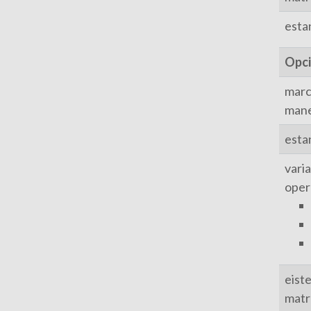
esta
Opc
marca
mane
esta
varia
oper
eist
matr