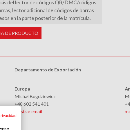
ás del lector de códigos QR/DMC/códigos
rras, lector adicional de códigos de barras
sos en la parte posterior de la matrícula.
HA DE PRODUCTO
Departamento de Exportación
Europa
Am
Michał Bogdziewicz
Mo
+48 602 541 401
+4
mostrar email
mo
privacidad
mejorar