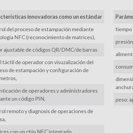
cterísticas innovadoras como un estándar
Paráme
rol del proceso de estampación mediante
tiempo 
ología NFC (reconocimiento de matrices),
presión
or ajustable de códigos QR/DMC/de barras
aliment
 táctil de operador con visuzalización del
consumo
eso de estampación y configuración de
metros,
dimensi
anchura
nticación de operadores y administradores
ante un código PIN,
peso: a
rol remoto y diagnosis de operaciones de
sa,
ices con un chip NFC integrado,