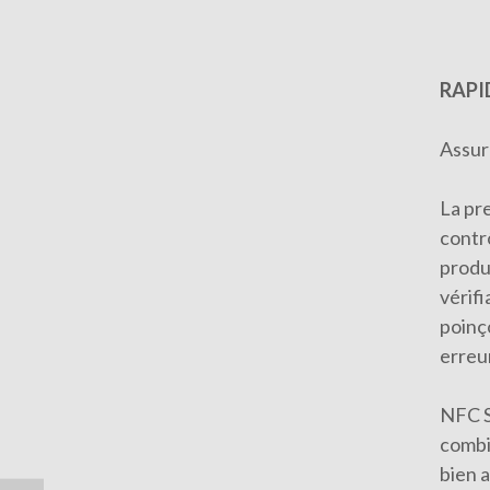
RAPI
Assur
La pr
contr
produ
vérif
poinço
erreu
NFC Se
combi
bien 