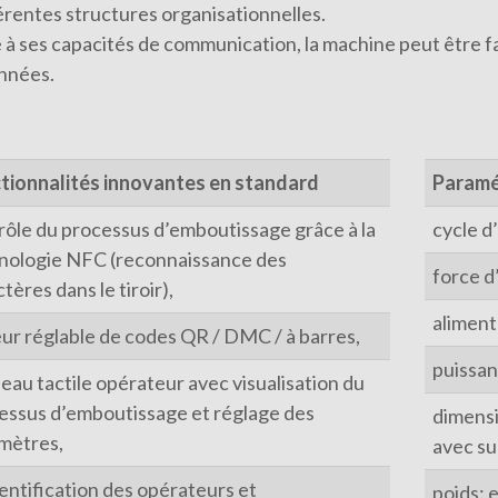
férentes structures organisationnelles.
 à ses capacités de communication, la machine peut être f
nnées.
tionnalités innovantes en standard
Paramé
rôle du processus d’emboutissage grâce à la
cycle d
nologie NFC (reconnaissance des
force d
tères dans le tiroir),
aliment
eur réglable de codes QR / DMC / à barres,
puissan
eau tactile opérateur avec visualisation du
essus d’emboutissage et réglage des
dimensi
mètres,
avec su
entification des opérateurs et
poids: 