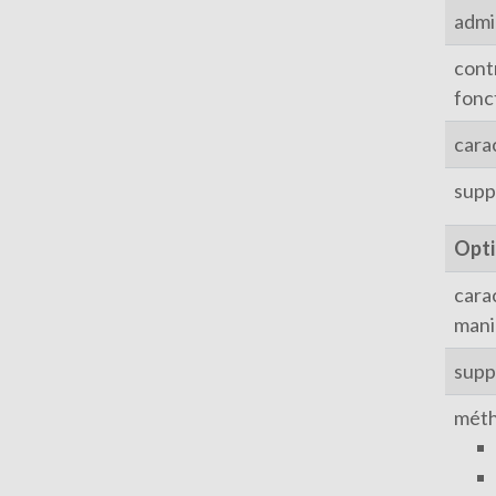
admi
contr
fonc
cara
supp
Opt
cara
manip
supp
méth