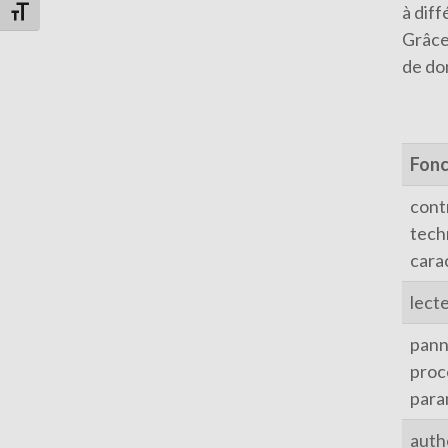
à dif
Changer la taille de la police
Grâce
de do
Fonc
cont
tech
carac
lect
pann
proc
para
auth