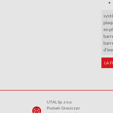
syst
plaq
en p
barr
barr
d’im
LA 
UTAL Sp. z o.o.
Poznań-Gruszczyn