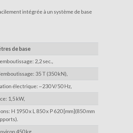
acilement intégrée à un système de base
tres de base
’emboutissage: 2,2 sec.,
’emboutissage: 35 T (350 kN),
ation électrique: ~230 V/50 Hz,
ce: 1,5 kW,
ons: H 1950 x L 850 x P 620 [mm](850 mm
pports).
environ 450 kg.