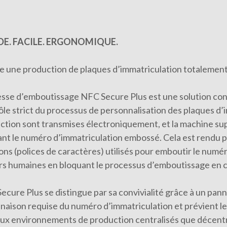
DE. FACILE. ERGONOMIQUE.
e une production de plaques d’immatriculation totalement 
esse d’emboutissage NFC Secure Plus est une solution conç
ôle strict du processus de personnalisation des plaques d
ction sont transmises électroniquement, et la machine supe
iant le numéro d’immatriculation embossé. Cela est rendu p
ns (polices de caractères) utilisés pour emboutir le numéro 
rs humaines en bloquant le processus d’emboutissage en 
cure Plus se distingue par sa convivialité grâce à un panneau
naison requise du numéro d’immatriculation et prévient les
aux environnements de production centralisés que décentral