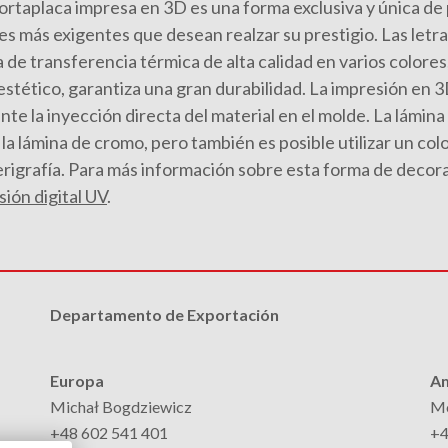
rtaplaca impresa en 3D es una forma exclusiva y única de p
tes más exigentes que desean realzar su prestigio. Las let
 de transferencia térmica de alta calidad en varios colores
estético, garantiza una gran durabilidad. La impresión en 
te la inyección directa del material en el molde. La lámina
la lámina de cromo, pero también es posible utilizar un colo
erigrafía. Para más información sobre esta forma de decor
ión digital UV
.
Departamento de Exportación
Europa
Am
Michał Bogdziewicz
Mo
+48 602 541 401
+4