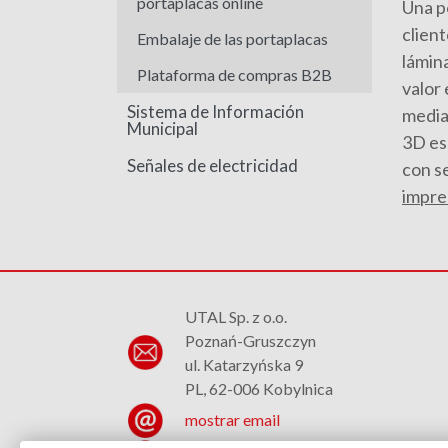
portaplacas online
Una po
clien
Embalaje de las portaplacas
lámina
Plataforma de compras B2B
valor 
Sistema de Información
median
Municipal
3D es 
Señales de electricidad
con s
impres
UTAL Sp. z o.o.
Poznań-Gruszczyn
ul. Katarzyńska 9
PL, 62-006 Kobylnica
mostrar email