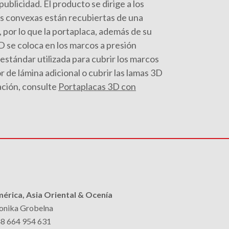
ublicidad. El producto se dirige a los
ras convexas están recubiertas de una
, por lo que la portaplaca, además de su
3D se coloca en los marcos a presión
 estándar utilizada para cubrir los marcos
r de lámina adicional o cubrir las lamas 3D
ación, consulte
Portaplacas 3D con
érica, Asia Oriental & Ocenía
nika Grobelna
8 664 954 631