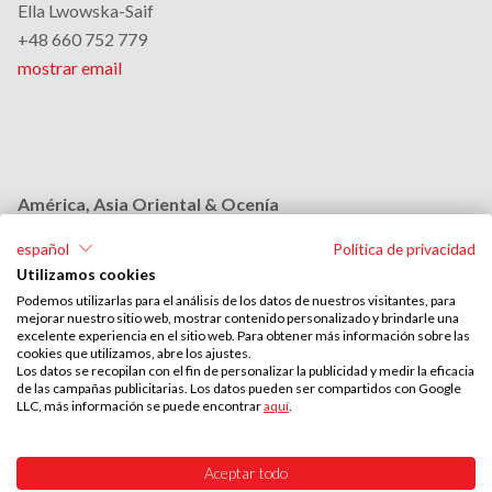
Ella Lwowska-Saif
+48 660 752 779
mostrar email
América, Asia Oriental & Ocenía
Monika Grobelna
español
Política de privacidad
+48 664 954 631
Utilizamos cookies
mostrar email
Podemos utilizarlas para el análisis de los datos de nuestros visitantes, para
mejorar nuestro sitio web, mostrar contenido personalizado y brindarle una
excelente experiencia en el sitio web. Para obtener más información sobre las
cookies que utilizamos, abre los ajustes.
Medio Oriente & África
Los datos se recopilan con el fin de personalizar la publicidad y medir la eficacia
de las campañas publicitarias. Los datos pueden ser compartidos con Google
Stephan Browarzik
LLC, más información se puede encontrar
aquí
.
+48 664 954 609
mostrar email
Aceptar todo