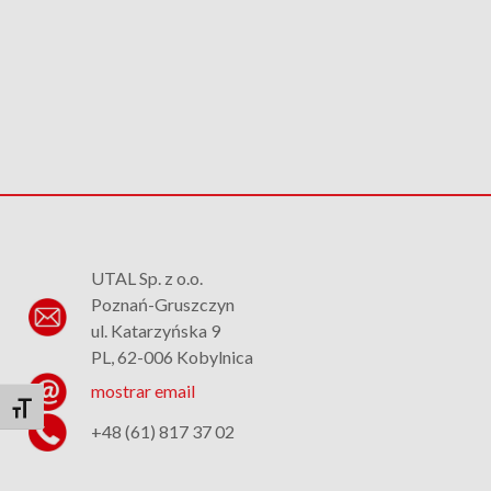
UTAL Sp. z o.o.
Poznań-Gruszczyn
ul. Katarzyńska 9
PL, 62-006 Kobylnica
mostrar email
Alternar tamaño de letra
+48 (61) 817 37 02