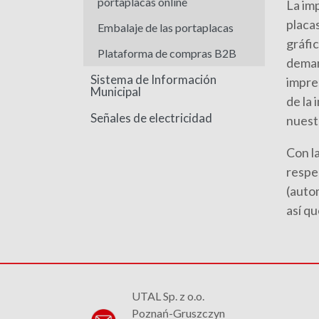
portaplacas online
La imp
placa
Embalaje de las portaplacas
gráfic
Plataforma de compras B2B
deman
Sistema de Información
impres
Municipal
de la 
Señales de electricidad
nuest
Con l
respec
(auto
así q
UTAL Sp. z o.o.
Poznań-Gruszczyn