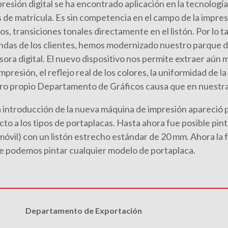
resión digital se ha encontrado aplicación en la tecnologí
s de matrícula. Es sin competencia en el campo de la impr
os, transiciones tonales directamente en el listón. Por lo t
das de los clientes, hemos modernizado nuestro parque d
ora digital. El nuevo dispositivo nos permite extraer aún 
impresión, el reflejo real de los colores, la uniformidad de 
ro propio Departamento de Gráficos causa que en nuestra
a introducción de la nueva máquina de impresión apareció 
to a los tipos de portaplacas. Hasta ahora fue posible pinta
móvil) con un listón estrecho estándar de 20 mm. Ahora la 
ue podemos pintar cualquier modelo de portaplaca.
Departamento de Exportación