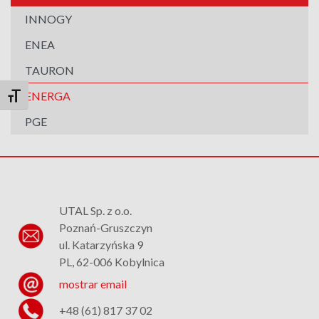
INNOGY
ENEA
TAURON
ENERGA
Alternar tamaño de letra
PGE
UTAL Sp. z o.o.
Poznań-Gruszczyn
ul. Katarzyńska 9
PL, 62-006 Kobylnica
mostrar email
+48 (61) 817 37 02