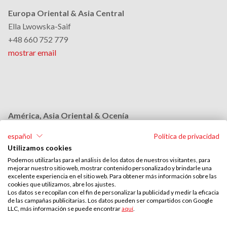
Europa Oriental & Asia Central
Ella Lwowska-Saif
+48 660 752 779
mostrar email
América, Asia Oriental & Ocenía
Monika Grobelna
español
Política de privacidad
+48 664 954 631
Utilizamos cookies
mostrar email
Podemos utilizarlas para el análisis de los datos de nuestros visitantes, para
mejorar nuestro sitio web, mostrar contenido personalizado y brindarle una
excelente experiencia en el sitio web. Para obtener más información sobre las
cookies que utilizamos, abre los ajustes.
Medio Oriente & África
Los datos se recopilan con el fin de personalizar la publicidad y medir la eficacia
de las campañas publicitarias. Los datos pueden ser compartidos con Google
Stephan Browarzik
LLC, más información se puede encontrar
aquí
.
+48 664 954 609