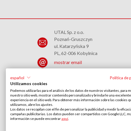
UTAL Sp. z o.o.
Poznań-Gruszczyn
ul. Katarzyńska 9
PL, 62-006 Kobylnica
mostrar email
+48 (61) 817 37 02
español
Política de 
Utilizamos cookies
Podemos utilizarlas para el análisis de los datos de nuestros visitantes, para 
nuestro sitio web, mostrar contenido personalizado y brindarle una excelente
experiencia en el sitio web. Para obtener más información sobre las cookies 
utilizamos, abre los ajustes.
Los datos se recopilan con el fin de personalizar la publicidad y medir la eficaci
campañas publicitarias. Los datos pueden ser compartidos con Google LLC, m
información se puede encontrar
aquí
.
Vacaciones/días libres
2026