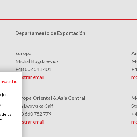
Departamento de Exportación
Europa
Am
Michał Bogdziewicz
Mo
+48 602 541 401
+4
mostrar email
mo
privacidad
mejorar
Europa Oriental & Asia Central
Me
que
Ella Lwowska-Saif
St
+48 660 752 779
+4
a de las
ás
mostrar email
mo