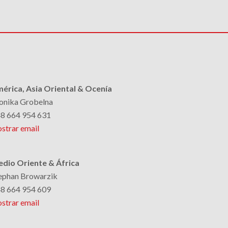
érica, Asia Oriental & Ocenía
nika Grobelna
8 664 954 631
strar email
dio Oriente & África
ephan Browarzik
8 664 954 609
strar email