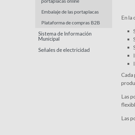
portaplacas online
Embalaje de las portaplacas
En la
Plataforma de compras B2B
Sistema de Información
Municipal
Señales de electricidad
Cada p
produc
Las p
flexib
Las po