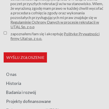
poczet przyszłych rekrutacji w/w na stanowisko. Wiem,
że wyrażoną zgodę mam prawo w każdej chwili wycofać
a procedura cofnięcia zgody oraz wykonania
pozostałych przysługujących mi praw znajduje się w
Regulaminie Ochrony Danych w procesie rekrutacji w
UTAL Sp. z o.o
zapoznałem/łam się i akceptuję
Politykę Prywatności
firmy Utal sp. z o.o.
WYŚLIJ ZGŁOSZENIE
O nas
Historia
Badania i rozwój
Projekty dofinansowane