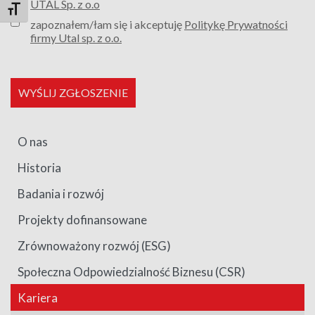
UTAL Sp. z o.o
Toggle Font size
zapoznałem/łam się i akceptuję
Politykę Prywatności
firmy Utal sp. z o.o.
WYŚLIJ ZGŁOSZENIE
O nas
Historia
Badania i rozwój
Projekty dofinansowane
Zrównoważony rozwój (ESG)
Społeczna Odpowiedzialność Biznesu (CSR)
Kariera