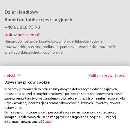
Dział Handlowy
Ramki do tablic rejestracyjnych
+48 61 818 75 93
pokaż adres email
Rejony: dolnośląskie, kujawsko-pomorskie, lubuskie, łódzkie,
mazowieckie, opolskie, podlaskie, pomorskie, warmińsko-mazurskie,
wielkopolskie, zachodniopomorskie.
polski
Polityka prywatności
Używamy plików cookie
Możemy je zamieścić w celu analizy danych dotyczących odwiedzających,
ulepszenia naszej strony internetowej, pokazania spersonalizowanych treści i
zapewnienia Państwu wspaniałego doświadczenia na stronie internetowej. Aby
Przedstawiciel Handlowy
uzyskać więcej informacji na temat plików cookie, których używamy, otwórz
ustawienia.
Wojciech Zbela
Dane są gromadzone w celu personalizacji reklam i pomiaru skuteczności
kampanii reklamowych. Dane mogą być udostępniane Google LLC, więcej
+48 606 283 461
informacji można znaleźć
tutaj
.
pokaż adres email