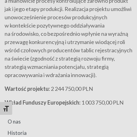
a mianowicie procesy kontrolujące zarówno produkt
jak i jego etapy produkcji. Realizacja projektu umożliwi
unowocześnienie procesów produkcyjnych
w kontekście pozytywnego oddziaływania
na środowisko, co bezpośrednio wpłynie na wyraźną
przewagę konkurencyjną i utrzymanie wiodącej roli
wśród czołowych producentów tablic rejestracyjnych
na świecie (zgodność z strategią rozwoju firmy,
strategią wzmacniania potencjału, strategią
opracowywania i wdrażania innowacji).
Wartość projektu:
2 244 750,00 PLN
Wkład Funduszy Europejskich:
1 003 750,00 PLN
Toggle Font size
O nas
Historia