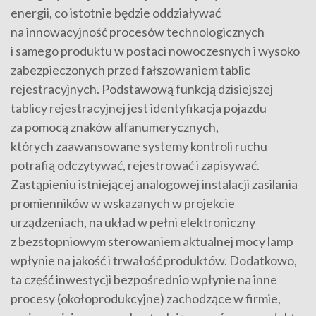
energii, co istotnie będzie oddziaływać
na innowacyjność procesów technologicznych
i samego produktu w postaci nowoczesnych i wysoko
zabezpieczonych przed fałszowaniem tablic
rejestracyjnych. Podstawową funkcją dzisiejszej
tablicy rejestracyjnej jest identyfikacja pojazdu
za pomocą znaków alfanumerycznych,
których zaawansowane systemy kontroli ruchu
potrafią odczytywać, rejestrować i zapisywać.
Zastąpieniu istniejącej analogowej instalacji zasilania
promienników w wskazanych w projekcie
urządzeniach, na układ w pełni elektroniczny
z bezstopniowym sterowaniem aktualnej mocy lamp
wpłynie na jakość i trwałość produktów. Dodatkowo,
ta część inwestycji bezpośrednio wpłynie na inne
procesy (okołoprodukcyjne) zachodzące w firmie,