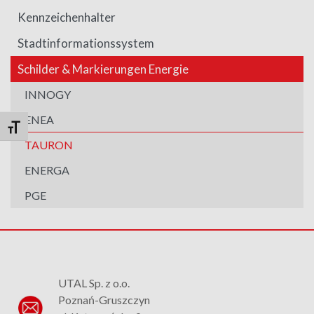
Kennzeichenhalter
Stadtinformationssystem
Schilder & Markierungen Energie
INNOGY
ENEA
Schrift vergrößern
TAURON
ENERGA
PGE
UTAL Sp. z o.o.
Poznań-Gruszczyn