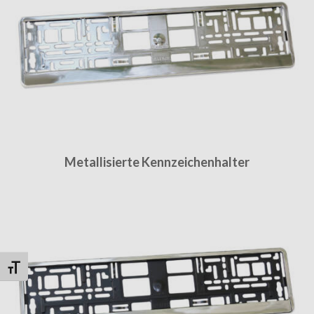
Metallisierte Kennzeichenhalter
Schrift vergrößern