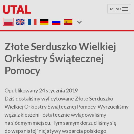
MENU
Złote Serduszko Wielkiej
Orkiestry Świątecznej
Pomocy
Opublikowany 24 stycznia 2019
Dziś dostaliśmy wylicytowane Złote Serduszko
Wielkiej Orkiestry Świątecznej Pomocy. Wyrzuciliśmy
węża z kieszeni i ostatecznie wylądowaliśmy
na siódmym miejscu. Tym samym dorzuciliśmy się
do wspaniałej inicjatywy wsparcia polskiego