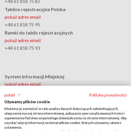
+48 61 818 75 82
Tablice rejestracyjne Polska
pokaż adres email
+48 61 818 75 95
Ramki do tablic rejestracyjnych
pokaż adres email
+48 61 818 75 93
System Informacji Miejskiej
pokaż adres email
+48 61 818 75 94
polski
Polityka prywatności
Dział Personalny
Używamy plików cookie
pokaż adres email
Możemy je zamieścić w celu analizy danych dotyczących odwiedzających,
ulepszenia naszej strony internetowej, pokazania spersonalizowanych treści i
+48 61 818 75 88
zapewnienia Państwu wspaniałego doświadczenia na stronie internetowej. Aby
Adres do doręczeń elektronicznych:
uzyskać więcej informacji na temat plików cookie, których używamy, otwórz
ustawienia.
AE:PL-46081-20925-AEABE-27