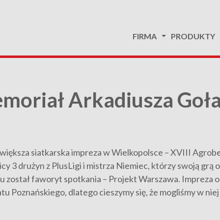
FIRMA
PRODUKTY
moriał Arkadiusza Goła
jwiększa siatkarska impreza w Wielkopolsce – XVIII Agro
cy 3 drużyn z PlusLigi i mistrza Niemiec, którzy swoją grą
u został faworyt spotkania – Projekt Warszawa. Impreza 
Poznańskiego, dlatego cieszymy się, że mogliśmy w niej 