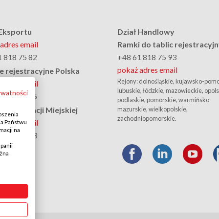
 Eksportu
Dział Handlowy
adres email
Ramki do tablic rejestracyj
1 818 75 82
+48 61 818 75 93
pokaż adres email
e rejestracyjne Polska
Rejony: dolnośląskie, kujawsko-pomo
adres email
lubuskie, łódzkie, mazowieckie, opols
ywatności
1 818 75 95
podlaskie, pomorskie, warmińsko-
m Informacji Miejskiej
mazurskie, wielkopolskie,
pszenia
zachodniopomorskie.
adres email
ia Państwu
macji na
1 818 75 93
panii
ożna