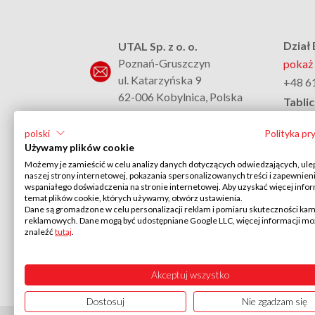
Dział
UTAL Sp. z o. o.
Poznań-Gruszczyn
pokaż 
ul. Katarzyńska 9
+48 6
62-006 Kobylnica, Polska
Tablic
pokaż 
+48 61 817 37 02
polski
Polityka pr
+48 6
Używamy plików cookie
pokaż adres email
Syste
Możemy je zamieścić w celu analizy danych dotyczących odwiedzających, ule
pokaż 
naszej strony internetowej, pokazania spersonalizowanych treści i zapewnien
KRS: 0000110005
wspaniałego doświadczenia na stronie internetowej. Aby uzyskać więcej infor
NIP: PL 782 00 20 695
+48 6
temat plików cookie, których używamy, otwórz ustawienia.
Dane są gromadzone w celu personalizacji reklam i pomiaru skuteczności kam
BDO 000017734
reklamowych. Dane mogą być udostępniane Google LLC, więcej informacji m
Kapitał zakładowy: 10.000.000
znaleźć
tutaj
.
PLN
Dni wolne 2026
Akceptuj wszystko
Dostosuj
Nie zgadzam się