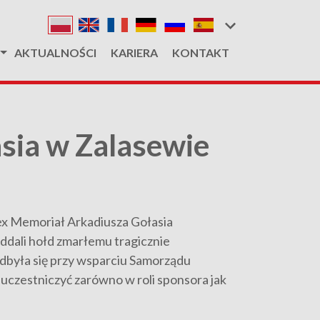
AKTUALNOŚCI
KARIERA
KONTAKT
sia w Zalasewie
bex Memoriał Arkadiusza Gołasia
 oddali hołd zmarłemu tragicznie
odbyła się przy wsparciu Samorządu
uczestniczyć zarówno w roli sponsora jak