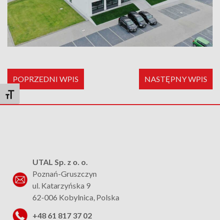
POPRZEDNI WPIS
NASTĘPNY WPIS
Toggle Font size
UTAL Sp. z o. o.
Poznań-Gruszczyn
ul. Katarzyńska 9
62-006 Kobylnica, Polska
+48 61 817 37 02