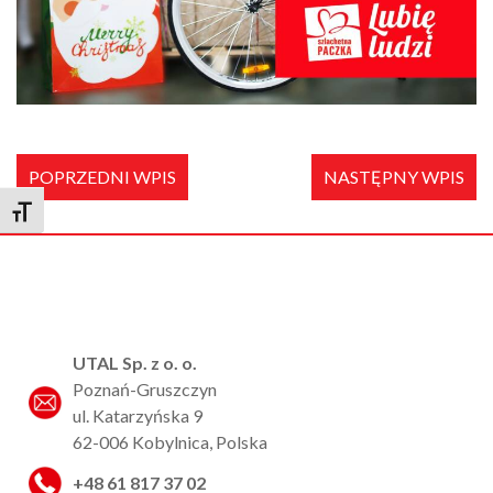
POPRZEDNI WPIS
NASTĘPNY WPIS
Toggle Font size
UTAL Sp. z o. o.
Poznań-Gruszczyn
ul. Katarzyńska 9
62-006 Kobylnica, Polska
+48 61 817 37 02