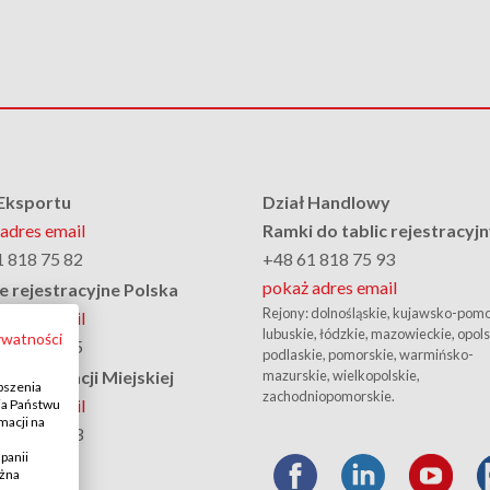
 Eksportu
Dział Handlowy
adres email
Ramki do tablic rejestracyj
1 818 75 82
+48 61 818 75 93
pokaż adres email
e rejestracyjne Polska
Rejony: dolnośląskie, kujawsko-pomo
adres email
lubuskie, łódzkie, mazowieckie, opols
ywatności
1 818 75 95
podlaskie, pomorskie, warmińsko-
m Informacji Miejskiej
mazurskie, wielkopolskie,
pszenia
zachodniopomorskie.
adres email
ia Państwu
macji na
1 818 75 93
panii
ożna