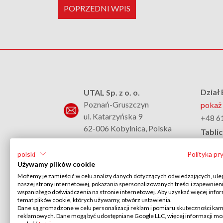
POPRZEDNI WPIS
Dział
UTAL Sp. z o. o.
Poznań-Gruszczyn
pokaż 
ul. Katarzyńska 9
+48 6
62-006 Kobylnica, Polska
Tablic
pokaż 
+48 61 817 37 02
polski
Polityka pr
+48 6
Używamy plików cookie
pokaż adres email
Syste
Możemy je zamieścić w celu analizy danych dotyczących odwiedzających, ule
pokaż 
naszej strony internetowej, pokazania spersonalizowanych treści i zapewnien
KRS: 0000110005
wspaniałego doświadczenia na stronie internetowej. Aby uzyskać więcej infor
NIP: PL 782 00 20 695
+48 6
temat plików cookie, których używamy, otwórz ustawienia.
Dane są gromadzone w celu personalizacji reklam i pomiaru skuteczności kam
BDO 000017734
reklamowych. Dane mogą być udostępniane Google LLC, więcej informacji m
Kapitał zakładowy: 10.000.000