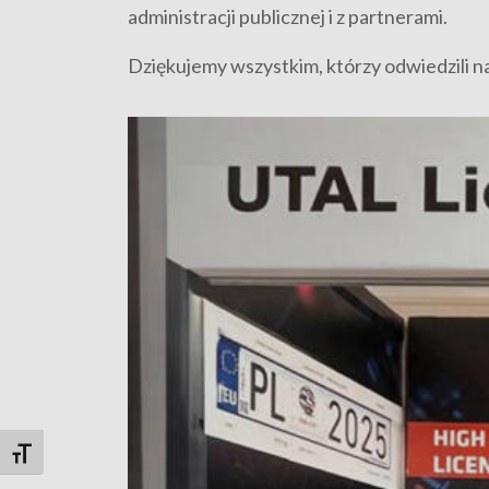
administracji publicznej i z partnerami.
Dziękujemy wszystkim, którzy odwiedzili na
Toggle Font size