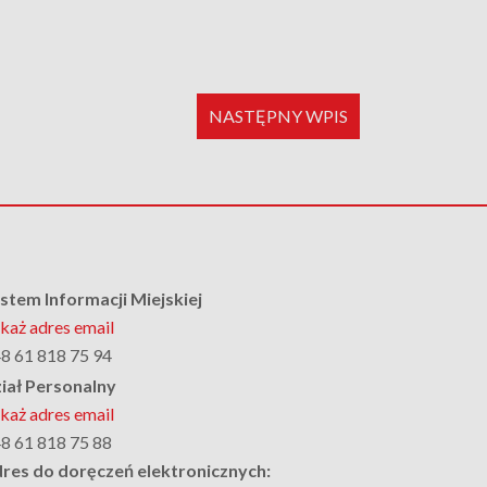
NASTĘPNY WPIS
stem Informacji Miejskiej
każ adres email
8 61 818 75 94
iał Personalny
każ adres email
8 61 818 75 88
res do doręczeń elektronicznych: