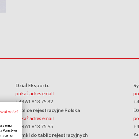
Dział Eksportu
Sy
pokaż adres email
po
+48 61 818 75 82
+4
Tablice rejestracyjne Polska
Dz
ywatności
pokaż adres email
po
pszenia
+48 61 818 75 95
+4
ia Państwu
Ad
Ramki do tablic rejestracyjnych
macji na