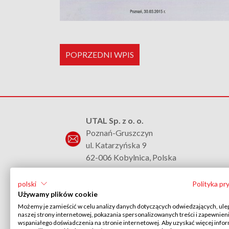
POPRZEDNI WPIS
UTAL Sp. z o. o.
Poznań-Gruszczyn
ul. Katarzyńska 9
62-006 Kobylnica, Polska
+48 61 817 37 02
polski
Polityka pr
Używamy plików cookie
pokaż adres email
Możemy je zamieścić w celu analizy danych dotyczących odwiedzających, ule
KRS: 0000110005
naszej strony internetowej, pokazania spersonalizowanych treści i zapewnien
wspaniałego doświadczenia na stronie internetowej. Aby uzyskać więcej infor
NIP: PL 782 00 20 695