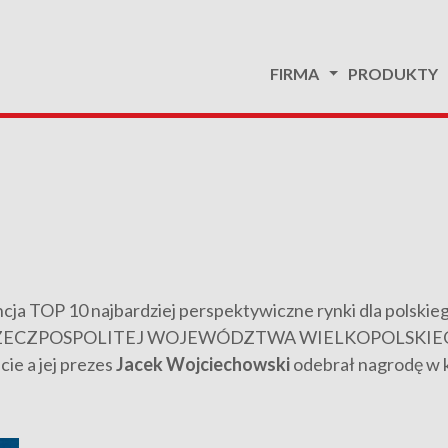
FIRMA
PRODUKTY
cja TOP 10 najbardziej perspektywiczne rynki dla polskie
U RZECZPOSPOLITEJ WOJEWÓDZTWA WIELKOPOLSKIE
ie a jej prezes
Jacek Wojciechowski
odebrał nagrodę w k