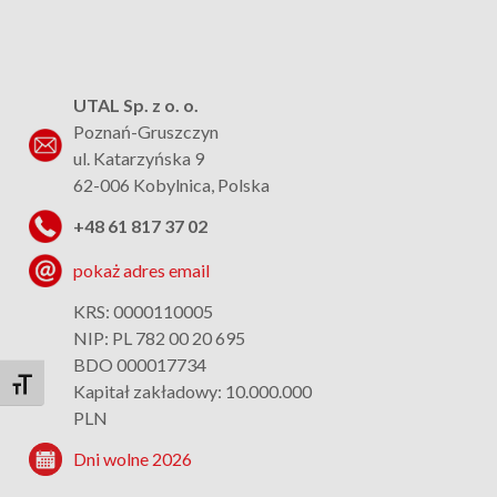
UTAL Sp. z o. o.
Poznań-Gruszczyn
ul. Katarzyńska 9
62-006 Kobylnica, Polska
+48 61 817 37 02
pokaż adres email
KRS: 0000110005
NIP: PL 782 00 20 695
BDO 000017734
Toggle Font size
Kapitał zakładowy: 10.000.000
PLN
Dni wolne 2026