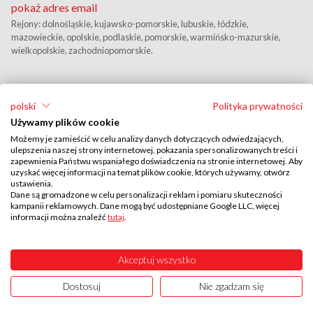
pokaż adres email
Rejony: dolnośląskie, kujawsko-pomorskie, lubuskie, łódzkie,
mazowieckie, opolskie, podlaskie, pomorskie, warmińsko-mazurskie,
wielkopolskie, zachodniopomorskie.
polski
Polityka prywatności
Używamy plików cookie
Możemy je zamieścić w celu analizy danych dotyczących odwiedzających,
ulepszenia naszej strony internetowej, pokazania spersonalizowanych treści i
zapewnienia Państwu wspaniałego doświadczenia na stronie internetowej. Aby
uzyskać więcej informacji na temat plików cookie, których używamy, otwórz
Przedstawiciel Handlowy
ustawienia.
Wojciech Zbela
Dane są gromadzone w celu personalizacji reklam i pomiaru skuteczności
kampanii reklamowych. Dane mogą być udostępniane Google LLC, więcej
+48 606 283 461
informacji można znaleźć
tutaj
.
pokaż adres email
Rejony: śląskie, małopolskie, podkarpackie, lubelskie, świętokrzyskie.
Akceptuj wszystko
Dostosuj
Nie zgadzam się
UTAL © 2026
ISO 9001:2015
ISO 27001:2022
Created by
B-MIND
ISO 14001:2015