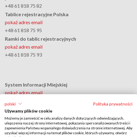
+48 61 818 75 82
Tablice rejestracyjne Polska
pokaż adres email
+48 61 818 75 95
Ramki do tablic rejestracyjnych
pokaż adres email
+48 61 818 75 93
System Informacji Miejskiej
pokaż adres email
+48 61 818 75 94
polski
Polityka prywatności
Dział Personalny
Używamy plików cookie
pokaż adres email
Możemy je zamieścić w celu analizy danych dotyczących odwiedzających,
ulepszenia naszej strony internetowej, pokazania spersonalizowanych treści i
+48 61 818 75 88
zapewnienia Państwu wspaniałego doświadczenia na stronie internetowej. Aby
Adres do doręczeń elektronicznych:
uzyskać więcej informacji na temat plików cookie, których używamy, otwórz