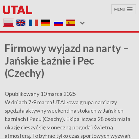
MENU
Firmowy wyjazd na narty –
Jańskie Łaźnie i Pec
(Czechy)
Opublikowany 10 marca 2025
W dniach 7-9 marca UTAL-owa grupa narciarzy
spędziła aktywny weekend na stokach w Jańskich
Łaźniach i Pecu (Czechy). Ekipa licząca 28 osób miała
okazję cieszyć się słoneczną pogodą i świetną
atmosferą. To był nie tylko czas sportowych wyzwań,