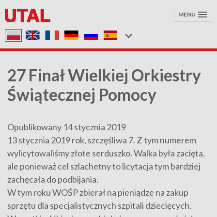
MENU
27 Finał Wielkiej Orkiestry
Świątecznej Pomocy
Opublikowany 14 stycznia 2019
13 stycznia 2019 rok, szczęśliwa 7. Z tym numerem
wylicytowaliśmy złote serduszko. Walka była zacięta,
ale ponieważ cel szlachetny to licytacja tym bardziej
zachęcała do podbijania.
W tym roku WOŚP zbierał na pieniądze na zakup
sprzętu dla specjalistycznych szpitali dziecięcych.