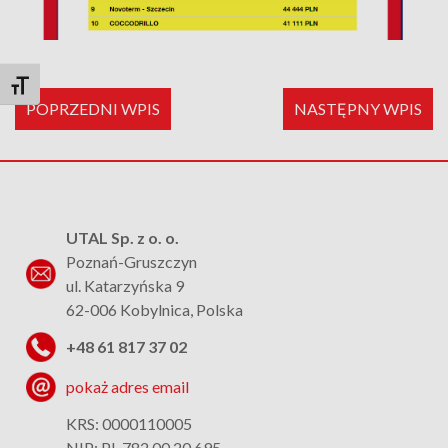
Toggle Font size
POPRZEDNI WPIS
NASTĘPNY WPIS
UTAL Sp. z o. o.
Poznań-Gruszczyn
ul. Katarzyńska 9
62-006 Kobylnica, Polska
+48 61 817 37 02
pokaż adres email
KRS: 0000110005
NIP: PL 782 00 20 695