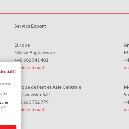
Service Export
Éurope
Am
Michał Bogdziewicz
Mo
+48 602 541 401
+4
montrer l’email
mo
dentialité
r notre
Éurope de l’est et Asie Centrale
Mo
z les
Ella Lwowska-Saif
St
+48 660 752 779
+4
esurer
avec
montrer l’email
mo