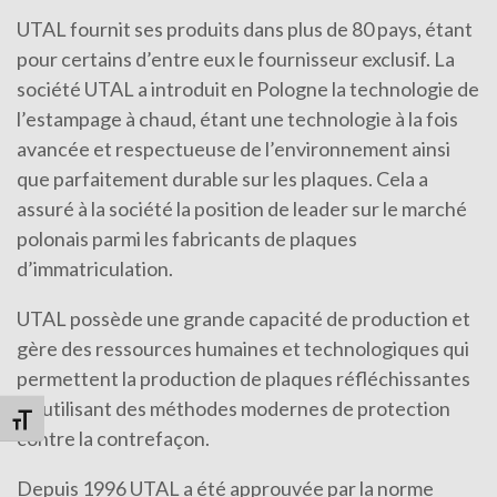
UTAL fournit ses produits dans plus de 80 pays, étant
pour certains d’entre eux le fournisseur exclusif. La
société UTAL a introduit en Pologne la technologie de
l’estampage à chaud, étant une technologie à la fois
avancée et respectueuse de l’environnement ainsi
que parfaitement durable sur les plaques. Cela a
assuré à la société la position de leader sur le marché
polonais parmi les fabricants de plaques
d’immatriculation.
UTAL possède une grande capacité de production et
gère des ressources humaines et technologiques qui
permettent la production de plaques réfléchissantes
en utilisant des méthodes modernes de protection
Changer la taille de la police
contre la contrefaçon.
Depuis 1996 UTAL a été approuvée par la norme