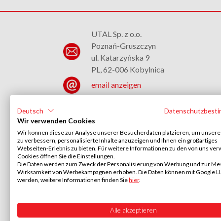
UTAL Sp. z o.o.
Poznań-Gruszczyn
ul. Katarzyńska 9
PL, 62-006 Kobylnica
email anzeigen
+48 (61) 817 37 02
Deutsch
Datenschutzbest
Wir verwenden Cookies
Wir können diese zur Analyse unserer Besucherdaten platzieren, um unser
zu verbessern, personalisierte Inhalte anzuzeigen und Ihnen ein großartiges
Webseiten-Erlebnis zu bieten. Für weitere Informationen zu den von uns ve
Cookies öffnen Sie die Einstellungen.
Die Daten werden zum Zweck der Personalisierung von Werbung und zur Me
Wirksamkeit von Werbekampagnen erhoben. Die Daten können mit Google LLC
werden, weitere Informationen finden Sie
hier
.
Feiertage/freie Tage 2026
Alle akzeptieren