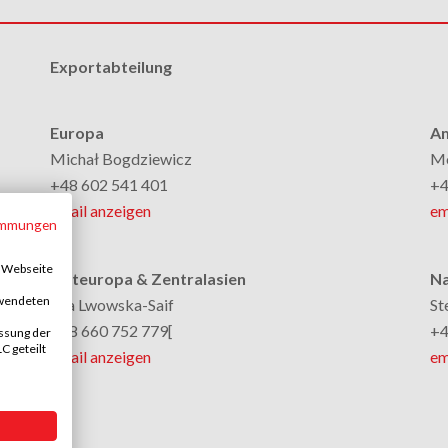
Exportabteilung
Europa
Am
Michał Bogdziewicz
Mo
+48 602 541 401
+4
email anzeigen
em
immungen
e Webseite
Osteuropa & Zentralasien
Na
rwendeten
Ella Lwowska-Saif
St
+48 660 752 779[
+4
ssung der
 geteilt
email anzeigen
em