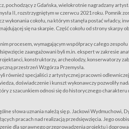
, pochodzący z Gdańska, wielokrotnie nagradzany artysta 
ysła II, rozstrzygniętym w czerwcu 2021 roku. Pomnik zo
cz wykonania cokołu, na którym stanęła postać władcy, i
jdującej się na skarpie. Część cokołu od strony skarpy ob
etnim procesem, wymagającym współpracy całego zespołu 
sięwzięcie zaangażowani byli m.in. ekspert w zakresie an
projektanci, konstruktorzy, archeolodzy, konserwatorzy z
yczną przestrzeń Wzgórza Przemysła.
li również specjaliści z artystycznej pracowni odlewnicze
 wiedza, doświadczenie i kunszt wykonawczy pozwoliły nad
ry z szacunkiem odnosi się do historycznego charakteru m
ólne słowa uznania należą się p. Jackowi Wydmuchowi, Dy
żących pracach nad realizacją przedsięwzięcia. Jego osob
zenie dla sprawnego przeprowadzenia projektu i doprowadze