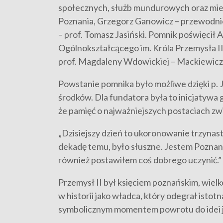
społecznych, służb mundurowych oraz mies
Poznania, Grzegorz Ganowicz – przewodni
– prof. Tomasz Jasiński. Pomnik poświęcił
Ogólnokształcącego im. Króla Przemysła I
prof. Magdaleny Wdowickiej – Mackiewicz
Powstanie pomnika było możliwe dzięki p.
środków. Dla fundatora była to inicjatywa 
że pamięć o najważniejszych postaciach zw
„Dzisiejszy dzień to ukoronowanie trzynast
dekadę temu, było słuszne. Jestem Poznania
również postawiłem coś dobrego uczynić.” 
Przemysł II był księciem poznańskim, wielko
w historii jako władca, który odegrał isto
symbolicznym momentem powrotu do idei 