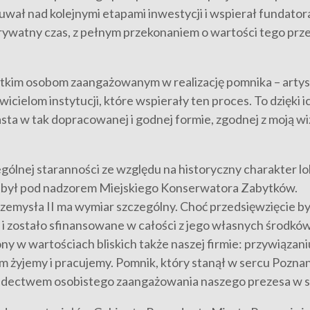
zuwał nad kolejnymi etapami inwestycji i wspierał fundato
prywatny czas, z pełnym przekonaniem o wartości tego prze
tkim osobom zaangażowanym w realizację pomnika – artys
elom instytucji, które wspierały ten proces. To dzięki ic
sta w tak dopracowanej i godnej formie, zgodnej z moją wiz
ólnej staranności ze względu na historyczny charakter lok
y był pod nadzorem Miejskiego Konserwatora Zabytków.
Przemysła II ma wymiar szczególny. Choć przedsięwzięcie b
 zostało sfinansowane w całości z jego własnych środków
ny w wartościach bliskich także naszej firmie: przywiązaniu
ym żyjemy i pracujemy. Pomnik, który stanął w sercu Pozna
iadectwem osobistego zaangażowania naszego prezesa w s