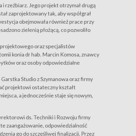
i rzeźbiarz. Jego projekt otrzymał drugą
stał zaprojektowany tak, aby współgrał
nwestycja obejmowała również prace przy
sadzono zielenią płożącą, co pozwoliło
projektowego oraz specjalistów
atomii konia dr hab. Marcin Komosa, znawcy
abytków oraz osoby odpowiedzialne
j Garstka Studio z Szymanowa oraz firmy
ać projektowi ostateczny kształt
iejsca, a jednocześnie staje się nowym,
rektorowi ds. Techniki i Rozwoju firmy
iste zaangażowanie, odpowiedzialność
nia go do szczęśliwej finalizacji. Przez