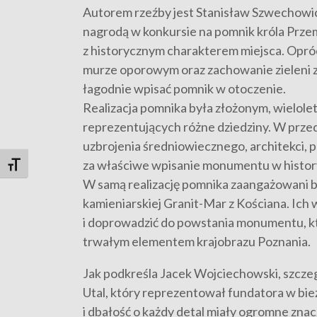
Autorem rzeźby jest Stanisław Szwechowicz
nagrodą w konkursie na pomnik króla Przem
z historycznym charakterem miejsca. Opró
murze oporowym oraz zachowanie zieleni zna
łagodnie wpisać pomnik w otoczenie.
Realizacja pomnika była złożonym, wielol
reprezentujących różne dziedziny. W przed
uzbrojenia średniowiecznego, architekci, 
za właściwe wpisanie monumentu w histor
Toggle Font size
W samą realizację pomnika zaangażowani by
kamieniarskiej Granit-Mar z Kościana. Ich
i doprowadzić do powstania monumentu, któ
trwałym elementem krajobrazu Poznania.
Jak podkreśla Jacek Wojciechowski, szczeg
Utal, który reprezentował fundatora w bie
i dbałość o każdy detal miały ogromne znac