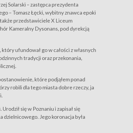
ej Solarski – zastępca prezydenta
go – Tomasz Łęcki, wybitny znawca epoki
 także przedstawiciele X Liceum
 Chór Kameralny Dysonans, pod dyrekcją
 który ufundował go w całości z własnych
odzinnych tradycji oraz przekonania,
icznej.
e postanowienie, które podjąłem ponad
zy robili dla tego miasta dobre rzeczy, ja
i.
Urodził się w Poznaniu i zapisał się
ia dzielnicowego. Jego koronacja była