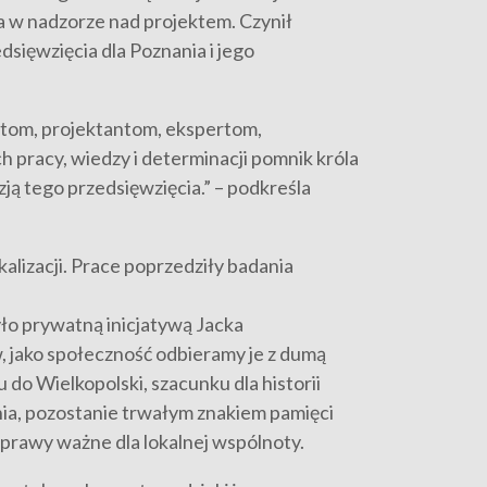
ra w nadzorze nad projektem. Czynił
dsięwzięcia dla Poznania i jego
tom, projektantom, ekspertom,
h pracy, wiedzy i determinacji pomnik króla
ją tego przedsięwzięcia.” – podkreśla
alizacji. Prace poprzedziły badania
yło prywatną inicjatywą Jacka
, jako społeczność odbieramy je z dumą
 do Wielkopolski, szacunku dla historii
nia, pozostanie trwałym znakiem pamięci
prawy ważne dla lokalnej wspólnoty.