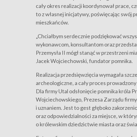
cały okres realizacji koordynował prace, c
to z własnej inicjatywy, poświęcając swój 
mieszkańców.
„Chciałbym serdecznie podziękować wszys
wykonawcom, konsultantom oraz przedstawici
Przemysła II mógł stanąć w przestrzeni mia
Jacek Wojciechowski, fundator pomnika.
Realizacja przedsięwzięcia wymagała szczeg
archeologiczne, a cały proces prowadzon
Dla firmy Utal odsłonięcie pomnika króla 
Wojciechowskiego, Prezesa Zarządu firmy i
i uznaniem. Jest to gest głęboko zakorzenio
oraz odpowiedzialności za miejsce, w któr
o królewskim dziedzictwie miasta oraz św