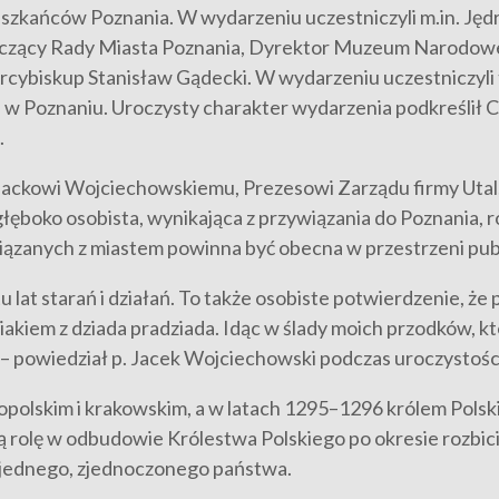
zkańców Poznania. W wydarzeniu uczestniczyli m.in. Jędrz
czący Rady Miasta Poznania, Dyrektor Muzeum Narodowe
 Arcybiskup Stanisław Gądecki. W wydarzeniu uczestniczyli
I w Poznaniu. Uroczysty charakter wydarzenia podkreślił
.
 Jackowi Wojciechowskiemu, Prezesowi Zarządu firmy Utal,
głęboko osobista, wynikająca z przywiązania do Poznania, r
iązanych z miastem powinna być obecna w przestrzeni publ
u lat starań i działań. To także osobiste potwierdzenie, ż
kiem z dziada pradziada. Idąc w ślady moich przodków, któr
– powiedział p. Jacek Wojciechowski podczas uroczystośc
polskim i krakowskim, a w latach 1295–1296 królem Polski. 
tną rolę w odbudowie Królestwa Polskiego po okresie rozbic
jednego, zjednoczonego państwa.