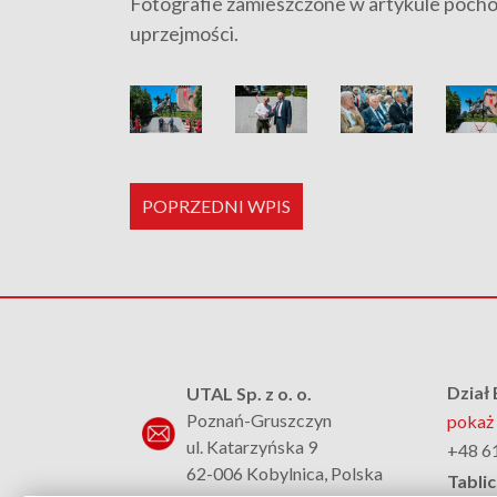
Fotografie zamieszczone w artykule pocho
uprzejmości.
POPRZEDNI WPIS
Dział
UTAL Sp. z o. o.
Poznań-Gruszczyn
pokaż 
ul. Katarzyńska 9
+48 6
62-006 Kobylnica, Polska
Tablic