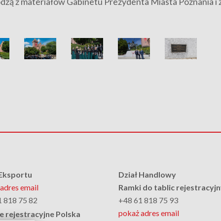
dzą z materiałów Gabinetu Prezydenta Miasta Poznania i z
 Eksportu
Dział Handlowy
adres email
Ramki do tablic rejestracyj
1 818 75 82
+48 61 818 75 93
pokaż adres email
e rejestracyjne Polska