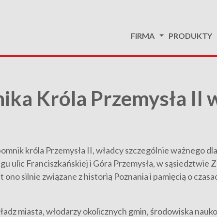
FIRMA
PRODUKTY
ika Króla Przemysła II 
mnik króla Przemysła II, władcy szczególnie ważnego dla hi
u ulic Franciszkańskiej i Góra Przemysła, w sąsiedztwie
ono silnie związane z historią Poznania i pamięcią o czasac
adz miasta, włodarzy okolicznych gmin, środowiska naukowe