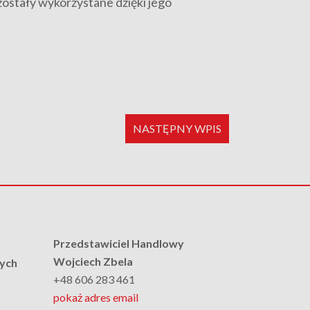
ostały wykorzystane dzięki jego
NASTĘPNY WPIS
Przedstawiciel Handlowy
Wojciech Zbela
nych
+48 606 283 461
pokaż adres email