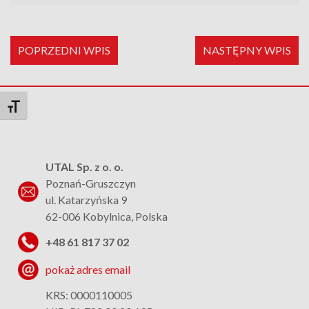
POPRZEDNI WPIS
NASTĘPNY WPIS
Toggle Font size
UTAL Sp. z o. o.
Poznań-Gruszczyn
ul. Katarzyńska 9
62-006 Kobylnica, Polska
+48 61 817 37 02
pokaż adres email
KRS: 0000110005