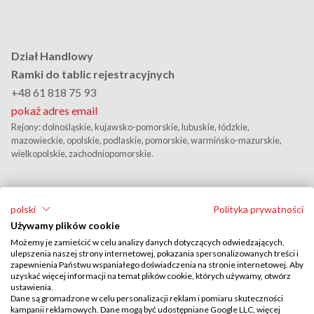
Dział Handlowy
Ramki do tablic rejestracyjnych
+48 61 818 75 93
pokaż adres email
Rejony: dolnośląskie, kujawsko-pomorskie, lubuskie, łódzkie,
mazowieckie, opolskie, podlaskie, pomorskie, warmińsko-mazurskie,
wielkopolskie, zachodniopomorskie.
polski
Polityka prywatności
Używamy plików cookie
Możemy je zamieścić w celu analizy danych dotyczących odwiedzających,
ulepszenia naszej strony internetowej, pokazania spersonalizowanych treści i
zapewnienia Państwu wspaniałego doświadczenia na stronie internetowej. Aby
uzyskać więcej informacji na temat plików cookie, których używamy, otwórz
Przedstawiciel Handlowy
ustawienia.
Wojciech Zbela
Dane są gromadzone w celu personalizacji reklam i pomiaru skuteczności
kampanii reklamowych. Dane mogą być udostępniane Google LLC, więcej
+48 606 283 461