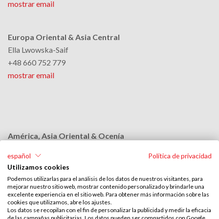
mostrar email
Europa Oriental & Asia Central
Ella Lwowska-Saif
+48 660 752 779
mostrar email
América, Asia Oriental & Ocenía
Monika Grobelna
español
Política de privacidad
+48 664 954 631
Utilizamos cookies
mostrar email
Podemos utilizarlas para el análisis de los datos de nuestros visitantes, para
mejorar nuestro sitio web, mostrar contenido personalizado y brindarle una
excelente experiencia en el sitio web. Para obtener más información sobre las
cookies que utilizamos, abre los ajustes.
Medio Oriente & África
Los datos se recopilan con el fin de personalizar la publicidad y medir la eficacia
de las campañas publicitarias. Los datos pueden ser compartidos con Google