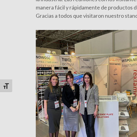
manera fácil y rápidamente de productos d
Gracias a todos que visitaron nuestro stand
Alternar tamaño de letra