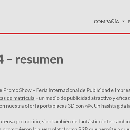
COMPAÑÍA
 – resumen
 de Promo Show – Feria Internacional de Publicidad e Impr
cas de matrícula
– un medio de publicidad atractivo y eficaz
n nuestra oferta portaplacas 3D con «#». Un hashtag da 
ntensa promoción, sino también de fantástico intercambio
ntes promovieron la nueva plataforma B2B que permite a nues