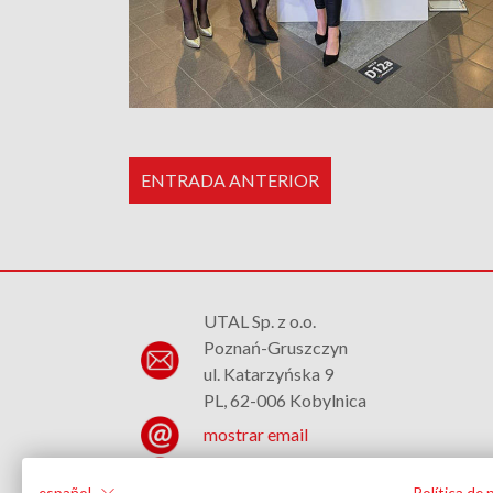
ENTRADA ANTERIOR
UTAL Sp. z o.o.
Poznań-Gruszczyn
ul. Katarzyńska 9
PL, 62-006 Kobylnica
mostrar email
+48 (61) 817 37 02
español
Política de 