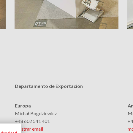
Departamento de Exportación
Europa
Am
Michał Bogdziewicz
Mo
+48 602 541 401
+4
mostrar email
mo
privacidad