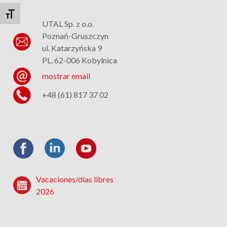
Alternar tamaño de letra
UTAL Sp. z o.o.
Poznań-Gruszczyn
ul. Katarzyńska 9
PL, 62-006 Kobylnica
mostrar email
+48 (61) 817 37 02
Vacaciones/días libres
2026