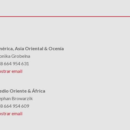
érica, Asia Oriental & Ocenía
nika Grobelna
8 664 954 631
strar email
dio Oriente & África
ephan Browarzik
8 664 954 609
strar email