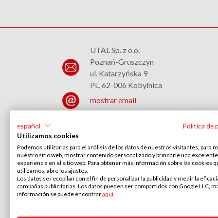
UTAL Sp. z o.o.
Poznań-Gruszczyn
ul. Katarzyńska 9
PL, 62-006 Kobylnica
mostrar email
+48 (61) 817 37 02
español
Política de 
Utilizamos cookies
Podemos utilizarlas para el análisis de los datos de nuestros visitantes, para 
nuestro sitio web, mostrar contenido personalizado y brindarle una excelente
experiencia en el sitio web. Para obtener más información sobre las cookies 
utilizamos, abre los ajustes.
Los datos se recopilan con el fin de personalizar la publicidad y medir la eficaci
campañas publicitarias. Los datos pueden ser compartidos con Google LLC, m
información se puede encontrar
aquí
.
Vacaciones/días libres
2026