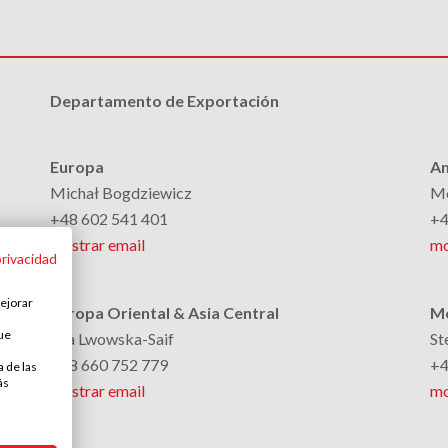
Departamento de Exportación
Europa
Am
Michał Bogdziewicz
Mo
+48 602 541 401
+4
mostrar email
mo
privacidad
mejorar
Europa Oriental & Asia Central
Me
que
Ella Lwowska-Saif
St
+48 660 752 779
+4
a de las
ás
mostrar email
mo