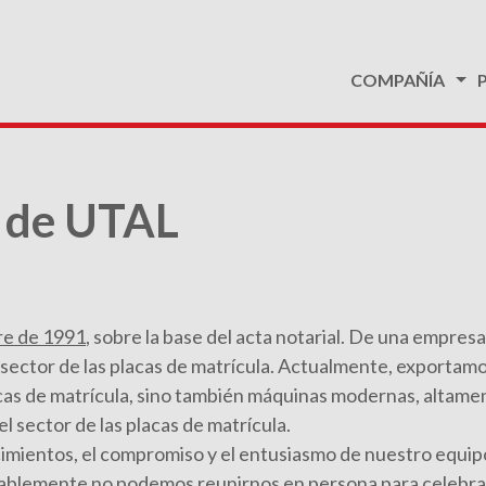
COMPAÑÍA
o de UTAL
re de 1991
, sobre la base del acta notarial. De una empres
 sector de las placas de matrícula. Actualmente, exportam
as de matrícula, sino también máquinas modernas, altamen
l sector de las placas de matrícula.
cimientos, el compromiso y el entusiasmo de nuestro equip
ablemente no podemos reunirnos en persona para celebrarl