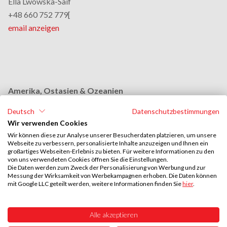
Ella Lwowska-Saif
+48 660 752 779[
email anzeigen
Amerika, Ostasien & Ozeanien
Monika Grobelna
Deutsch
Datenschutzbestimmungen
+48 664 954 631
Wir verwenden Cookies
email anzeigen
Wir können diese zur Analyse unserer Besucherdaten platzieren, um unsere
Webseite zu verbessern, personalisierte Inhalte anzuzeigen und Ihnen ein
großartiges Webseiten-Erlebnis zu bieten. Für weitere Informationen zu den
von uns verwendeten Cookies öffnen Sie die Einstellungen.
Naher Osten & Afrika
Die Daten werden zum Zweck der Personalisierung von Werbung und zur
Messung der Wirksamkeit von Werbekampagnen erhoben. Die Daten können
Stephan Browarzik
mit Google LLC geteilt werden, weitere Informationen finden Sie
hier
.
+48 664 954 609
email anzeigen
Alle akzeptieren