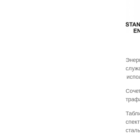
Энерг
служа
испо
Сочет
трафа
Табл
спект
сталь