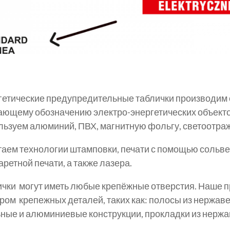
етические предупредительные таблички производим 
ющему обозначению электро-энергетических объекто
льзуем алюминий, ПВХ, магнитную фольгу, светоотр
аем технологии штамповки, печати с помощью сольвен
ретной печати, а также лазера.
ички могут иметь любые крепёжные отверстия. Наше
ром крепежных деталей, таких как: полосы из нержаве
ные и алюминиевые конструкции, прокладки из нержав