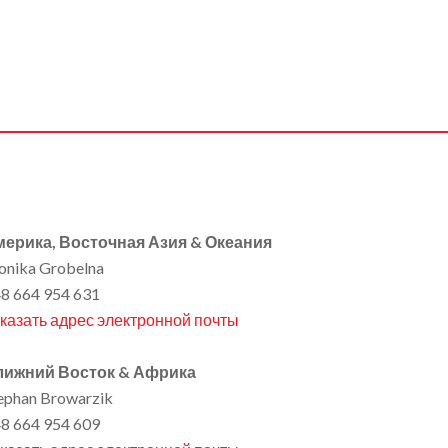
ерика, Восточная Азия & Океания
nika Grobelna
8 664 954 631
казать адрес электронной почты
лижний Восток & Африка
ephan Browarzik
8 664 954 609