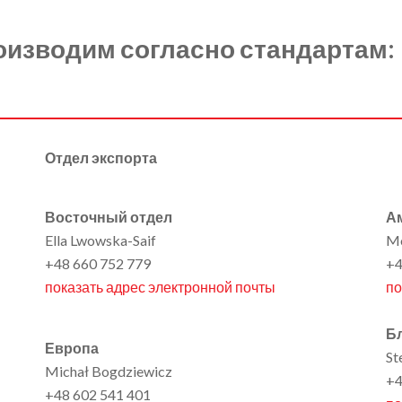
оизводим согласно стандартам:
Отдел экспорта
Восточный отдел
Ам
Ella Lwowska-Saif
Mo
+48 660 752 779
+4
показать адрес электронной почты
по
Б
Европа
St
Michał Bogdziewicz
+4
+48 602 541 401