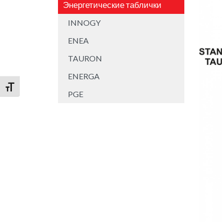
Энергетические таблички
INNOGY
ENEA
TAURON
ENERGA
Переключить на увеличенный шрифт
PGE