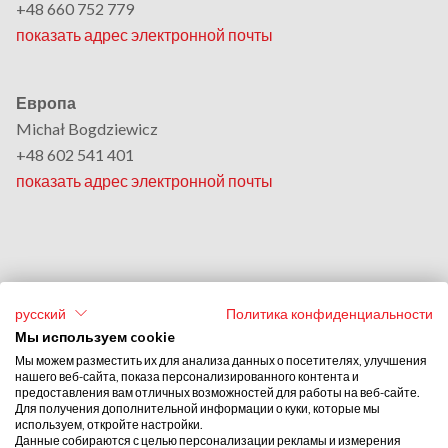
+48 660 752 779
показать адрес электронной почты
Европа
Michał Bogdziewicz
+48 602 541 401
показать адрес электронной почты
Америка, Восточная Азия & Океания
русский
Политика конфиденциальности
Monika Grobelna
Мы используем cookie
+48 664 954 631
Мы можем разместить их для анализа данных о посетителях, улучшения
нашего веб-сайта, показа персонализированного контента и
показать адрес электронной почты
предоставления вам отличных возможностей для работы на веб-сайте.
Для получения дополнительной информации о куки, которые мы
используем, откройте настройки.
Ближний Восток & Африка
Данные собираются с целью персонализации рекламы и измерения