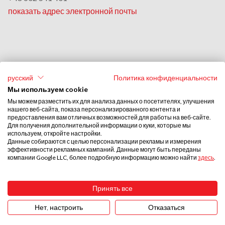
показать адрес электронной почты
Америка, Восточная Азия & Океания
русский
Политика конфиденциальности
Monika Grobelna
Мы используем cookie
+48 664 954 631
Мы можем разместить их для анализа данных о посетителях, улучшения
нашего веб-сайта, показа персонализированного контента и
показать адрес электронной почты
предоставления вам отличных возможностей для работы на веб-сайте.
Для получения дополнительной информации о куки, которые мы
используем, откройте настройки.
Ближний Восток & Африка
Данные собираются с целью персонализации рекламы и измерения
эффективности рекламных кампаний. Данные могут быть переданы
Stephan Browarzik
компании Google LLC, более подробную информацию можно найти
здесь
.
+48 664 954 609
показать адрес электронной почты
Принять все
Нет, настроить
Отказаться
UTAL © 2026
ISO 9001:2015
ISO 27001:2022
Created by
B-MIND
ISO 14001:2015