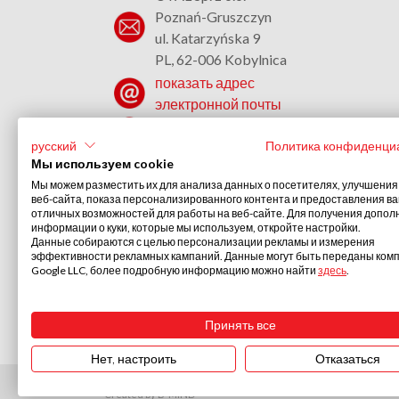
Poznań-Gruszczyn
ul. Katarzyńska 9
PL, 62-006 Kobylnica
показать адрес
электронной почты
+48 (61) 817 37 02
русский
Политика конфиденци
Мы используем cookie
Мы можем разместить их для анализа данных о посетителях, улучшения
веб-сайта, показа персонализированного контента и предоставления в
отличных возможностей для работы на веб-сайте. Для получения допо
информации о куки, которые мы используем, откройте настройки.
Данные собираются с целью персонализации рекламы и измерения
эффективности рекламных кампаний. Данные могут быть переданы ком
Google LLC, более подробную информацию можно найти
здесь
.
Праздники/выходные
2026
Принять все
Нет, настроить
Отказаться
UTAL © 2026
Created by
B-MIND