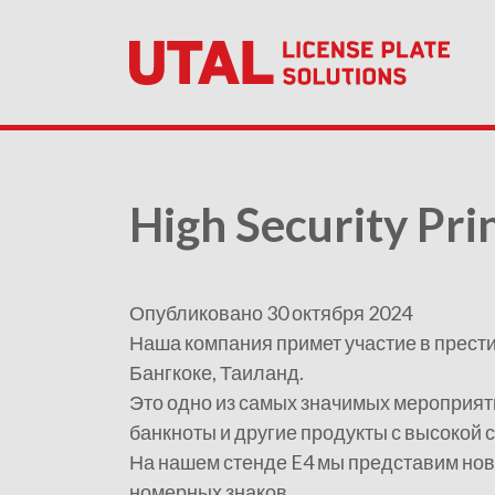
High Security Pr
Опубликовано 30 октября 2024
Наша компания примет участие в престиж
Бангкоке, Таиланд.
Это одно из самых значимых мероприяти
банкноты и другие продукты с высокой 
На нашем стенде E4 мы представим но
номерных знаков.