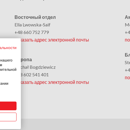
Восточный отдел
Ам
Ella Lwowska-Saif
Mo
+48 660 752 779
+4
показать адрес электронной почты
по
альности
Б
Европа
 нашего
St
ам
Michał Bogdziewicz
+4
лнительной
+48 602 541 401
по
показать адрес электронной почты
пании