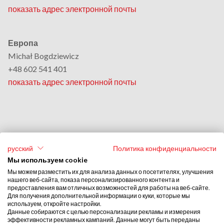
показать адрес электронной почты
Европа
Michał Bogdziewicz
+48 602 541 401
показать адрес электронной почты
Америка, Восточная Азия & Океания
русский
Политика конфиденциальности
Monika Grobelna
Мы используем cookie
+48 664 954 631
Мы можем разместить их для анализа данных о посетителях, улучшения
нашего веб-сайта, показа персонализированного контента и
показать адрес электронной почты
предоставления вам отличных возможностей для работы на веб-сайте.
Для получения дополнительной информации о куки, которые мы
используем, откройте настройки.
Ближний Восток & Африка
Данные собираются с целью персонализации рекламы и измерения
эффективности рекламных кампаний. Данные могут быть переданы
Stephan Browarzik