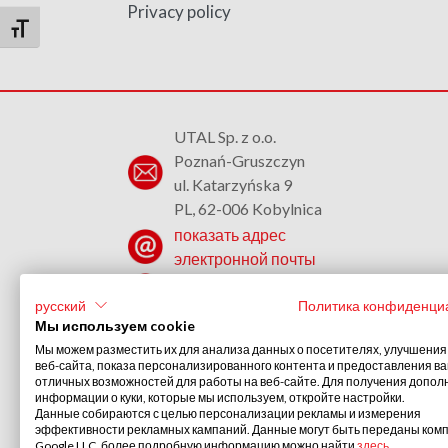
Privacy policy
Переключить на увеличенный шрифт
UTAL Sp. z o.o.
Poznań-Gruszczyn
ul. Katarzyńska 9
PL, 62-006 Kobylnica
показать адрес
электронной почты
+48 (61) 817 37 02
русский
Политика конфиденци
Мы используем cookie
Мы можем разместить их для анализа данных о посетителях, улучшения
веб-сайта, показа персонализированного контента и предоставления в
отличных возможностей для работы на веб-сайте. Для получения допо
информации о куки, которые мы используем, откройте настройки.
Данные собираются с целью персонализации рекламы и измерения
эффективности рекламных кампаний. Данные могут быть переданы ком
Google LLC, более подробную информацию можно найти
здесь
.