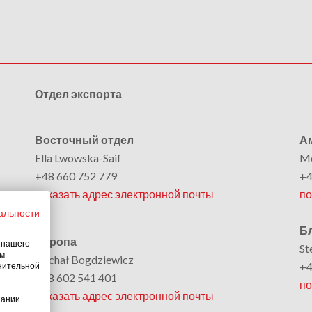
Отдел экспорта
Восточный отдел
Ам
Ella Lwowska-Saif
Mo
+48 660 752 779
+4
показать адрес электронной почты
по
альности
Б
Европа
 нашего
St
ам
Michał Bogdziewicz
+4
лнительной
+48 602 541 401
по
показать адрес электронной почты
пании